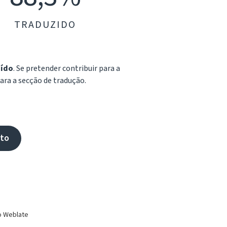
TRADUZIDO
uído
. Se pretender contribuir para a
para a secção de tradução.
eto
o Weblate