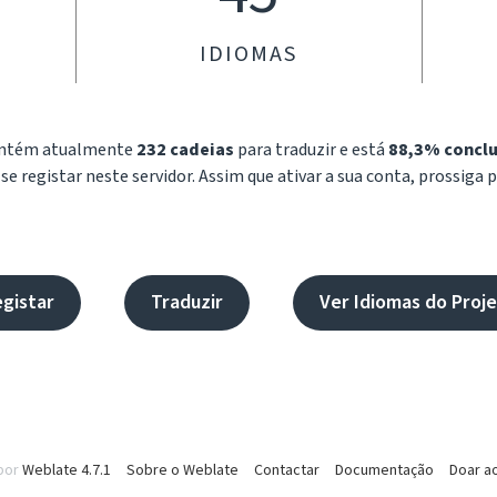
IDIOMAS
contém atualmente
232 cadeias
para traduzir e está
88,3% concl
e registar neste servidor. Assim que ativar a sua conta, prossiga 
gistar
Traduzir
Ver Idiomas do Proj
por
Weblate 4.7.1
Sobre o Weblate
Contactar
Documentação
Doar a