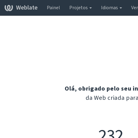
Weblate
Painel
Projetos
Idiomas
Ver
Olá, obrigado pelo seu i
da Web criada para
232