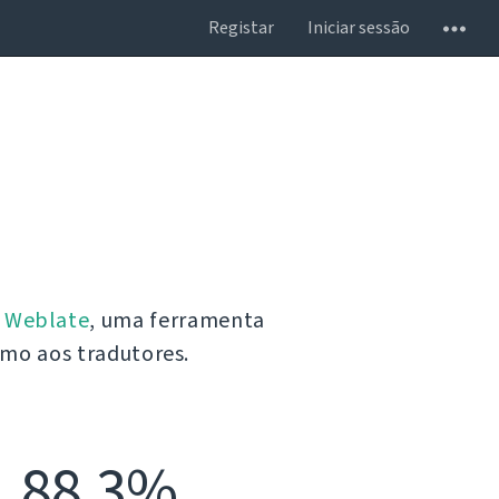
Registar
Iniciar sessão
o
Weblate
, uma ferramenta
omo aos tradutores.
88,3%