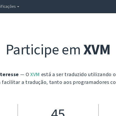
ificações
Participe em
XVM
nteresse
— O
XVM
está a ser traduzido utilizando 
 facilitar a tradução, tanto aos programadores c
45